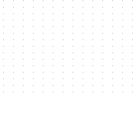
 .   .   .   .   .   .   .   .   .   .   .   .   .   .  
 .   .   .   .   .   .   .   .   .   .   .   .   .   .  
 .   .   .   .   .   .   .   .   .   .   .   .   .   .  
 .   .   .   .   .   .   .   .   .   .   .   .   .   .  
 .   .   .   .   .   .   .   .   .   .   .   .   .   .  
 .   .   .   .   .   .   .   .   .   .   .   .   .   .  
 .   .   .   .   .   .   .   .   .   .   .   .   .   .  
 .   .   .   .   .   .   .   .   .   .   .   .   .   .  
 .   .   .   .   .   .   .   .   .   .   .   .   .   .  
 .   .   .   .   .   .   .   .   .   .   .   .   .   .  
 .   .   .   .   .   .   .   .   .   .   .   .   .   .  
 .   .   .   .   .   .   .   .   .   .   .   .   .   .  
 .   .   .   .   .   .   .   .   .   .   .   .   .   .  
 .   .   .   .   .   .   .   .   .   .   .   .   .   .  
                                                        
                                                        
                                                        