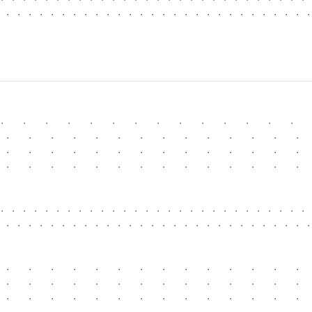
 . . . . . . . . . . . . . . . . . . . . . . . . . . . .
                                                        
.   .   .   .   .   .   .   .   .   .   .   .   .   .   
 .   .   .   .   .   .   .   .   .   .   .   .   .   .  
 .   .   .   .   .   .   .   .   .   .   .   .   .   .  
 .   .   .   .   .   .   .   .   .   .   .   .   .   .  
                                                        
. . . . . . . . . . . . . . . . . . . . . . . . . . . . 
 . . . . . . . . . . . . . . . . . . . . . . . . . . . .
                                                        
 .   .   .   .   .   .   .   .   .   .   .   .   .   .  
 .   .   .   .   .   .   .   .   .   .   .   .   .   .  
 .   .   .   .   .   .   .   .   .   .   .   .   .   .  
 .   .   .   .   .   .   .   .   .   .   .   .   .   .  