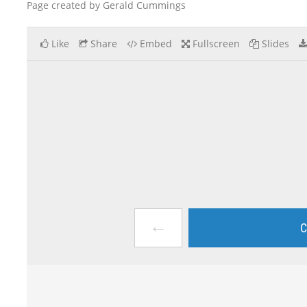
Page created by Gerald Cummings
Like
Share
Embed
Fullscreen
Slides
←
C