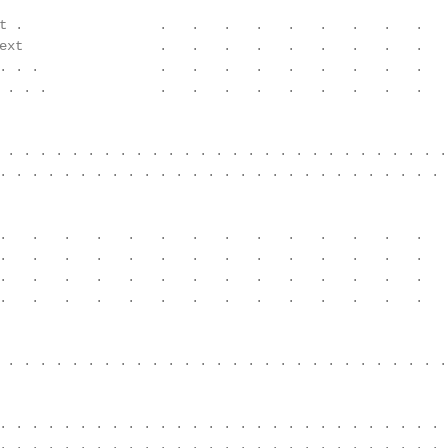
                                                        
t .                 .   .   .   .   .   .   .   .   .   
ext                 .   .   .   .   .   .   .   .   .   
. . .               .   .   .   .   .   .   .   .   .   
 . . .              .   .   .   .   .   .   .   .   .   
                                                        
 . . . . . . . . . . . . . . . . . . . . . . . . . . . .
. . . . . . . . . . . . . . . . . . . . . . . . . . . . 
                                                        
.   .   .   .   .   .   .   .   .   .   .   .   .   .   
.   .   .   .   .   .   .   .   .   .   .   .   .   .   
.   .   .   .   .   .   .   .   .   .   .   .   .   .   
.   .   .   .   .   .   .   .   .   .   .   .   .   .   
                                                        
 . . . . . . . . . . . . . . . . . . . . . . . . . . . .
                                                        
. . . . . . . . . . . . . . . . . . . . . . . . . . . . 
. . . . . . . . . . . . . . . . . . . . . . . . . . . . 