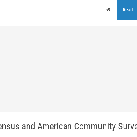
Home
Read
Census and American Community Surve